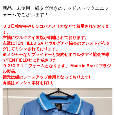
新品、未使用、紙タグ付きのデッドストックユニフ
ォームでございます！
０２日韓W杯や０３コパアメリカなどで着用されておりま
す。
右袖にウルグアイ国旗が刺繍されております。
左裾にTEN FIELD SA とウルグアイ協会のクレストが布タ
グにてミシンされております。
※メジャーなサプライヤーと契約せずウルグアイ協会主導
でTEN FIELD社に作成させた
０２/０３ユニフォームとなります。 Made in Brazil ブラジ
ル製品。
襟元は紐のレースアップ使用となっております!
両脇はメッシュ素材を採用。