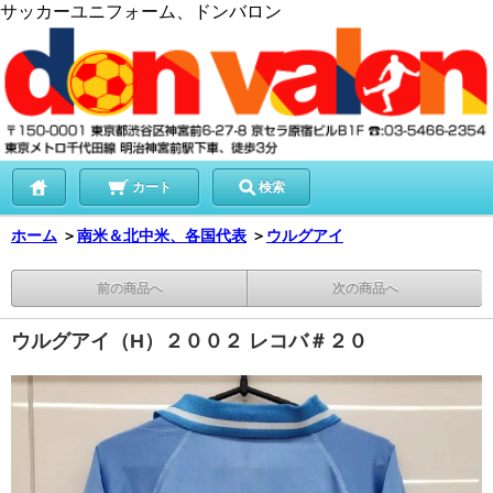
サッカーユニフォーム、ドンバロン
カート
検索
ホーム
＞
南米＆北中米、各国代表
＞
ウルグアイ
前の商品へ
次の商品へ
ウルグアイ（H）２００２ レコバ＃２０