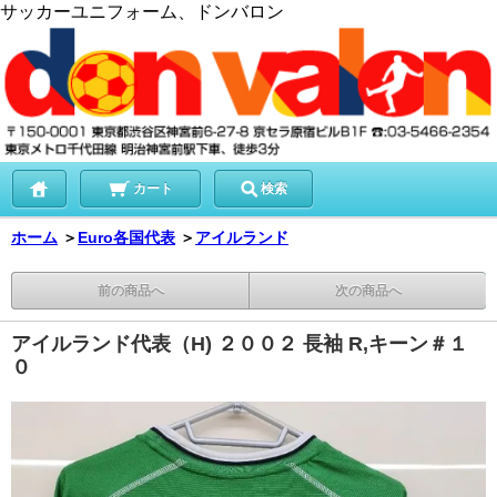
サッカーユニフォーム、ドンバロン
カート
検索
ホーム
＞
Euro各国代表
＞
アイルランド
前の商品へ
次の商品へ
アイルランド代表（H) ２００２ 長袖 R,キーン＃１
０