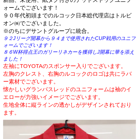
ォームでございます！
９０年代初頭までのルコック日本総代理店はトルビ
オン㈱でございました。
※のちにデサントグループに統合。
９２Jリーグ開幕から９４まで使用されたCUP戦用のユニフ
ォームでございます！
８６W杯得点王のガリーリネカーを獲得しJ開幕に華を添え
ました！
左袖にTOYOTAのスポンサー入りでございます。
左胸のクレスト、右胸のルコックのロゴは共にラバ
ー素材でございます。
懐かしいグランパスレッドのユニフォームは袖のイ
エローが力強いイメージでございます。
生地全体に縦ラインの透かしがデザインされており
ます。