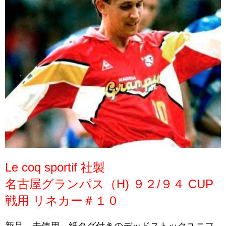
Le coq sportif 社製
名古屋グランパス（H) ９２/９４ CUP
戦用 リネカー＃１０
新品、未使用、紙タグ付きのデッドストックユニフ