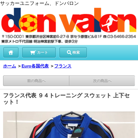
サッカーユニフォーム、ドンバロン
カート
検索
ホーム
＞
Euro各国代表
＞
フランス
前の商品へ
次の商品へ
フランス代表 ９４トレーニング スウェット 上下セ
ット！