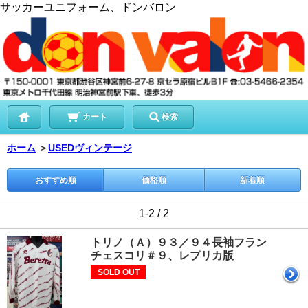
サッカーユニフォーム、ドンバロン
カート
検索
ホーム
＞
USEDヴィンテージ
おすすめ順
価格順
新着順
1-2 / 2
トリノ（Ａ）９３／９４長袖フラン
チェスコリ＃９、レプリカ版
SOLD OUT