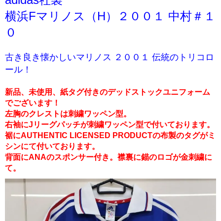
横浜Fマリノス（H）２００１ 中村＃１
０
古き良き懐かしいマリノス ２００１ 伝統のトリコロ
ール！
新品、未使用、紙タグ付きのデッドストックユニフォーム
でございます！
左胸のクレストは刺繍ワッペン型。
右袖にJリーグパッチが刺繍ワッペン型で付いております。
裾にAUTHENTIC LICENSED PRODUCTの布製のタグがミ
シンにて付いております。
背面にANAのスポンサー付き。襟裏に錨のロゴが金刺繍に
て。