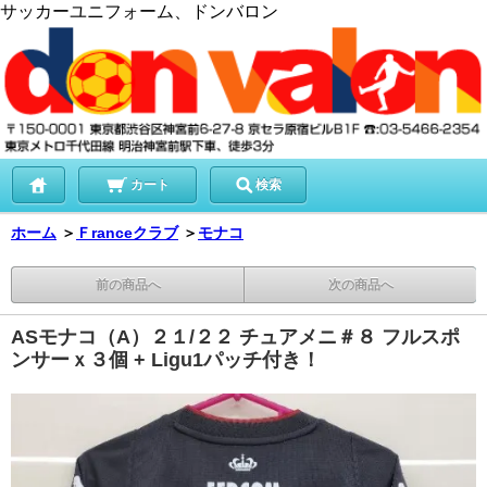
サッカーユニフォーム、ドンバロン
カート
検索
ホーム
＞
Ｆranceクラブ
＞
モナコ
前の商品へ
次の商品へ
ASモナコ（A）２１/２２ チュアメニ＃８ フルスポ
ンサーｘ３個 + Ligu1パッチ付き！