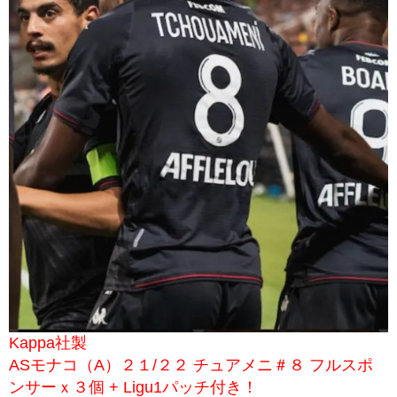
Kappa社製
ASモナコ（A）２１/２２ チュアメニ＃８ フルスポ
ンサーｘ３個 + Ligu1パッチ付き！