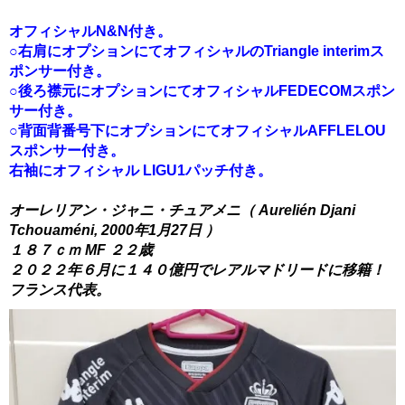
オフィシャルN&N付き。
○右肩にオプションにてオフィシャルのTriangle interimス
ポンサー付き。
○後ろ襟元にオプションにてオフィシャルFEDECOMスポン
サー付き。
○背面背番号下にオプションにてオフィシャルAFFLELOU
スポンサー付き。
右袖にオフィシャル LIGU1パッチ付き。
オーレリアン・ジャニ・チュアメニ（ Aurelién Djani
Tchouaméni, 2000年1月27日 ）
１８７ｃｍ MF ２２歳
２０２２年６月に１４０億円でレアルマドリードに移籍！
フランス代表。