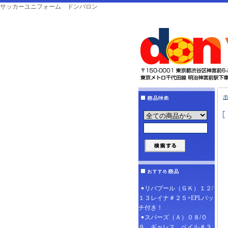
サッカーユニフォーム ドンバロン
リバプール（ＧＫ）１２/
１３レイナ＃２５+EPLパッ
チ付き！
スパーズ（Ａ）０８/０
９ ギャレス、ベイル＃３