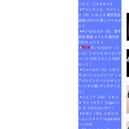
ジエゴ、コスタ＃１９
アトレティコ、マドリッ
ド（H）１８/１９ 選手支給
長袖 UEFA CL用 レマール＃
１１
FCバルセロナ（H) 選手
支給 長袖 ２０１８ 国王杯
FINAL ピケ＃３
FCバルセロナ（３
ｒｄ）１５/１６ オーセンテ
ィック CWC２０１５ N&N
セット！
ウェールズ（H）１８/１
９ ネーションズリーグ ｖｓ
アイルランド ベイル＃１１
+パッチ２個+マッチデイ入
り！
ジェノア（GK）１８/１
９ ラドゥ＃９７ +Legaパッ
チ ＆ フルスポンサー！
ナポリ（3rd）１８/１９
ハムシク＃１７+LegaCalcio
パッチ付