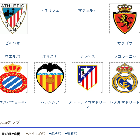
テネリフェ
マジョルカ
ビルバオ
サラゴサ
ウエルバ
オサスナ
アラベス
ラコルーニャ
エスパニョール
バレンシア
アトレティコマドリー
レアルマドリード
ド
painクラブ
■おすすめ順
■価格順
■新着順