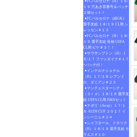
FCバルセロナ（H）１８/
１９ 穴あき背番号＆パッチ
２個セット！
FCバルセロナ（緑GK）
選手支給 １８/１９ CL用 シ
レッセン＃１３
FCバルセロナ（H）１８/
１９ 選手支給 長袖 UEFA
CL用 ピケ＃３！！
サウサンプトン（H）１
６/１７ ファンダイク＃１７
+パッチ付！
インテルナショナル
（H）１７/１８ レアンド
ロ、ダミアン＃２２
マンチェスターシティ
（３ｒｄ）１８/１９ 選手支
給 UEFA CL用 N&Nセット
ナポリ（Away）１７/１
８ AUDI CUP ２０１７ イ
ンシーニェ＃２４
シャフタール、ドネツク
（H）１８/１９ 選手支給 モ
ラエス＃１０