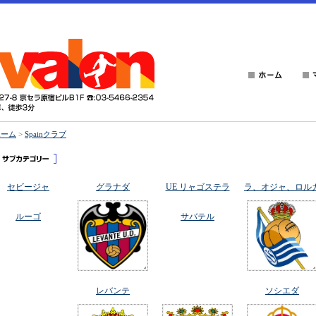
ホーム
>
Spainクラブ
セビージャ
グラナダ
UE リャゴステラ
ラ、オジャ、ロル
ルーゴ
サバテル
レバンテ
ソシエダ