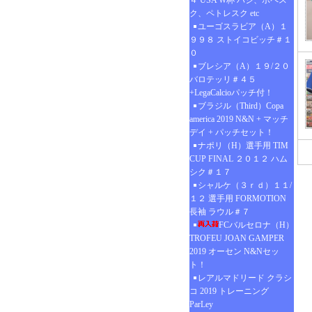
４ USA W杯 ハジ、ポペス
ク、ペトレスク etc
ユーゴスラビア（A）１
９９８ ストイコビッチ＃１
０
ブレシア（A）１９/２０
バロテッリ＃４５
+LegaCalcioパッチ付！
ブラジル（Third）Copa
america 2019 N&N + マッチ
デイ + パッチセット！
ナポリ（H）選手用 TIM
CUP FINAL ２０１２ ハム
シク＃１７
シャルケ（３ｒｄ）１１/
１２ 選手用 FORMOTION
長袖 ラウル＃７
FCバルセロナ（H）
TROFEU JOAN GAMPER
2019 オーセン N&Nセッ
ト！
レアルマドリード クラシ
コ 2019 トレーニング
ParLey