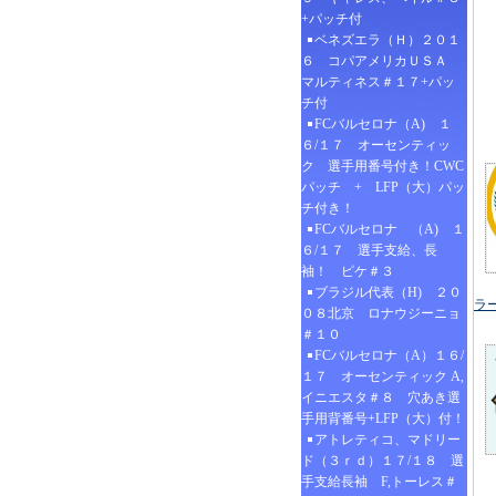
+パッチ付
ベネズエラ（Ｈ）２０１
６ コパアメリカＵＳＡ
マルティネス＃１７+パッ
チ付
FCバルセロナ（A) １
６/１７ オーセンティッ
ク 選手用番号付き！CWC
パッチ + LFP（大）パッ
チ付き！
FCバルセロナ （A) １
６/１７ 選手支給、長
袖！ ピケ＃３
ブラジル代表（H) ２０
ラ
０８北京 ロナウジーニョ
＃１０
FCバルセロナ（A）１６/
１７ オーセンティック A,
イニエスタ＃８ 穴あき選
手用背番号+LFP（大）付！
アトレティコ、マドリー
ド（３ｒｄ）１７/１８ 選
手支給長袖 F,トーレス＃