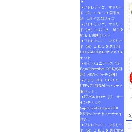
９
アトレティコ、マドリー
ド（A）１８/１９ 選手支
給 Lサイズ Mサイズ
アトレティコ、マドリー
ド（Ｈ）１７/１８ 選手支
給 ＥＬ決勝 セット
アトレティコ、マドリー
ド（H）１８/１９ 選手用
UEFA SUPER CUP ２０１８
セット
ボカ ジュニアーズ（H）
Copa Libertadores 2018(前期
用）N&N+パッチ２個！
ナポリ（H）１８/１９
UEFA CL用 N&N+パッチ２
個セット！
FCバルセロナ（H） オー
センティック
SuperCopaDeEspana 2018
N&N+パッチ＆マッチデイ
S
付き！
アトレティコ、マドリー
ド（H）１８/１９ 選手支給