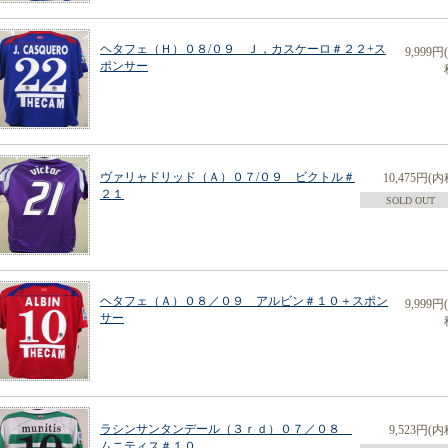
ヘタフェ（Ｈ）０８/０９ Ｊ，カスケーロ＃２２+ス
9,999円
ポンサー
ヴァリャドリッド（Ａ）０７/０９ ビクトル＃
10,475円(内
２１
SOLD OUT
ヘタフェ（Ａ）０８／０９ アルビン＃１０＋スポン
9,999円
サー
ラシンサンタンデール（３ｒｄ）０７／０８
9,523円(内
ムニティス＃１０