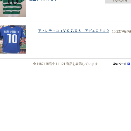
SOLD OUT
アトレティコ（A)０７/０８ アグエロ＃１０
15,237円(内
全 [487] 商品中 [1-12] 商品を表示しています