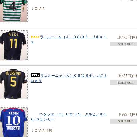
ＪＯＭＡ
ラコルーニャ（Ａ）０８/０９ リキ＃１
10,475円(内
１
SOLD OUT
ラコルーニャ（Ａ）０８/０９ゼ、カスト
10,475円(内
ロ＃５
SOLD OUT
ヘタフェ（Ｈ）０８/０９ アルビン＃１
9,999円(内
０+スポンサー
SOLD OUT
ＪＯＭＡ社製