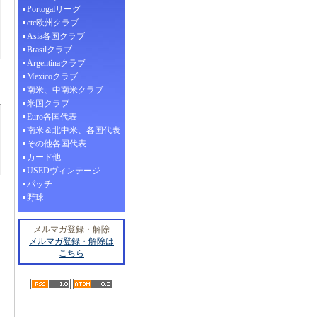
Portogalリーグ
etc欧州クラブ
Asia各国クラブ
Brasilクラブ
Argentinaクラブ
Mexicoクラブ
南米、中南米クラブ
米国クラブ
Euro各国代表
南米＆北中米、各国代表
その他各国代表
カード他
USEDヴィンテージ
パッチ
野球
メルマガ登録・解除
メルマガ登録・解除は
こちら