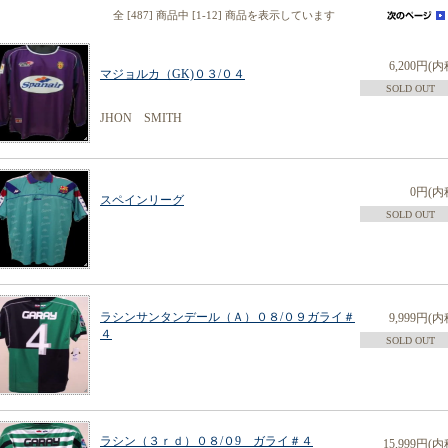
全 [487] 商品中 [1-12] 商品を表示しています
6,200円(内
マジョルカ（GK)０３/０４
SOLD OUT
JHON SMITH
0円(内
スペインリーグ
SOLD OUT
ラシンサンタンデール（Ａ）０８/０９ガライ＃
9,999円(内
４
SOLD OUT
ラシン（３ｒｄ）０８/０9 ガライ＃４
15,999円(内