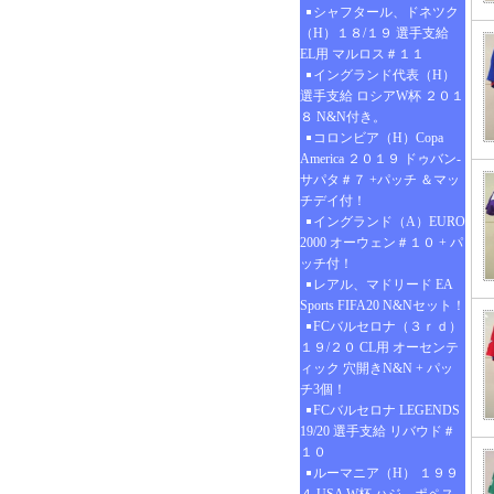
シャフタール、ドネツク
（H）１８/１９ 選手支給
EL用 マルロス＃１１
イングランド代表（H）
選手支給 ロシアW杯 ２０１
８ N&N付き。
コロンビア（H）Copa
America ２０１９ ドゥバン-
サパタ＃７ +パッチ ＆マッ
チデイ付！
イングランド（A）EURO
2000 オーウェン＃１０ + パ
ッチ付！
レアル、マドリード EA
Sports FIFA20 N&Nセット！
FCバルセロナ（３ｒｄ）
１９/２０ CL用 オーセンテ
ィック 穴開きN&N + パッ
チ3個！
FCバルセロナ LEGENDS
19/20 選手支給 リバウド＃
１０
ルーマニア（H） １９９