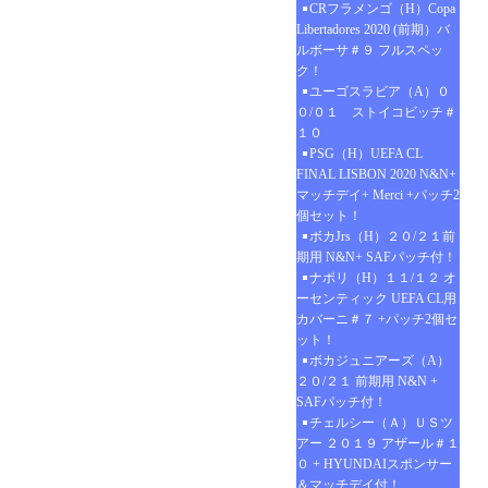
CRフラメンゴ（H）Copa
Libertadores 2020 (前期）バ
ルボーサ＃９ フルスペッ
ク！
ユーゴスラビア（A）０
０/０１ ストイコビッチ＃
１０
PSG（H）UEFA CL
FINAL LISBON 2020 N&N+
マッチデイ+ Merci +パッチ2
個セット！
ボカJrs（H）２０/２１前
期用 N&N+ SAFパッチ付！
ナポリ（H）１１/１２ オ
ーセンティック UEFA CL用
カバーニ＃７ +パッチ2個セ
ット！
ボカジュニアーズ（A）
２０/２１ 前期用 N&N +
SAFパッチ付！
チェルシー（Ａ）ＵＳツ
アー ２０１９ アザール＃１
０ + HYUNDAIスポンサー
＆マッチデイ付！