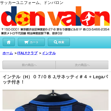
サッカーユニフォーム、ドンバロン
カート
検索
ホーム
＞
ITALYクラブ
＞
インテル
前の商品へ
次の商品へ
インテル（H）０７/０８ J,サネッティ＃４ + Legaパ
ッチ付き！