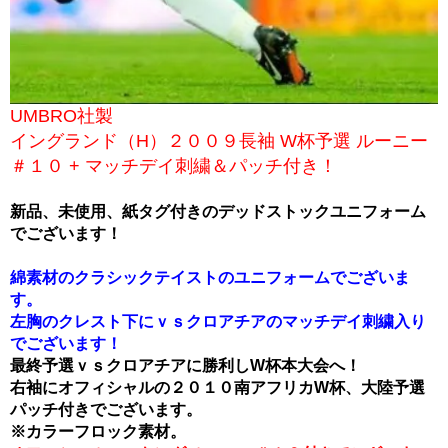
UMBRO社製
イングランド（H）２００９長袖 W杯予選 ルーニー
＃１０ + マッチデイ刺繍＆パッチ付き！
新品、未使用、紙タグ付きのデッドストックユニフォーム
でございます！
綿素材のクラシックテイストのユニフォームでございま
す。
左胸のクレスト下にｖｓクロアチアのマッチデイ刺繍入り
でございます！
最終予選ｖｓクロアチアに勝利しW杯本大会へ！
右袖にオフィシャルの２０１０南アフリカW杯、大陸予選
パッチ付きでございます。
※カラーフロック素材。