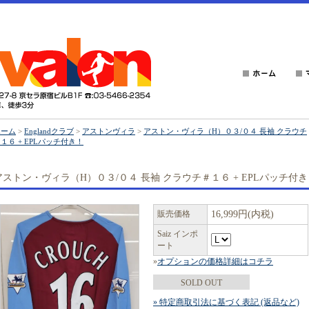
ホーム
>
Englandクラブ
>
アストンヴィラ
>
アストン・ヴィラ（H）０３/０４ 長袖 クラウチ
１６ + EPLパッチ付き！
アストン・ヴィラ（H）０３/０４ 長袖 クラウチ＃１６ + EPLパッチ付き
販売価格
16,999円(内税)
Saiz インポ
ート
»
オプションの価格詳細はコチラ
SOLD OUT
» 特定商取引法に基づく表記 (返品など)