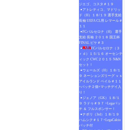
ジエゴ、コスタ＃１９
アトレティコ、マドリッ
ド（H）１８/１９ 選手支給
長袖 UEFA CL用 レマール＃
１１
FCバルセロナ（H) 選手
支給 長袖 ２０１８ 国王杯
FINAL ピケ＃３
FCバルセロナ（３
ｒｄ）１５/１６ オーセンテ
ィック CWC２０１５ N&N
セット！
ウェールズ（H）１８/１
９ ネーションズリーグ ｖｓ
アイルランド ベイル＃１１
+パッチ２個+マッチデイ入
り！
ジェノア（GK）１８/１
９ ラドゥ＃９７ +Legaパッ
チ ＆ フルスポンサー！
ナポリ（3rd）１８/１９
ハムシク＃１７+LegaCalcio
パッチ付