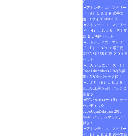
９
アトレティコ、マドリー
ド（A）１８/１９ 選手支
給 Lサイズ Mサイズ
アトレティコ、マドリー
ド（Ｈ）１７/１８ 選手支
給 ＥＬ決勝 セット
アトレティコ、マドリー
ド（H）１８/１９ 選手用
UEFA SUPER CUP ２０１８
セット
ボカ ジュニアーズ（H）
Copa Libertadores 2018(前期
用）N&N+パッチ２個！
ナポリ（H）１８/１９
UEFA CL用 N&N+パッチ２
個セット！
FCバルセロナ（H） オー
センティック
SuperCopaDeEspana 2018
N&N+パッチ＆マッチデイ
付き！
アトレティコ、マドリー
ド（H）１８/１９ 選手支給