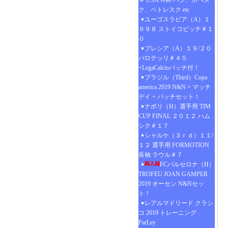
４ USA W杯 ハジ、ポペス
ク、ペトレスク etc
ユーゴスラビア（A）１
９９８ ストイコビッチ＃１
０
ブレシア（A）１９/２０
バロテッリ＃４５
+LegaCalcioパッチ付！
ブラジル（Third）Copa
america 2019 N&N + マッチ
デイ + パッチセット！
ナポリ（H）選手用 TIM
CUP FINAL ２０１２ ハム
シク＃１７
シャルケ（３ｒｄ）１１/
１２ 選手用 FORMOTION
長袖 ラウル＃７
FCバルセロナ（H）
TROFEU JOAN GAMPER
2019 オーセン N&Nセッ
ト！
レアルマドリード クラシ
コ 2019 トレーニング
ParLey