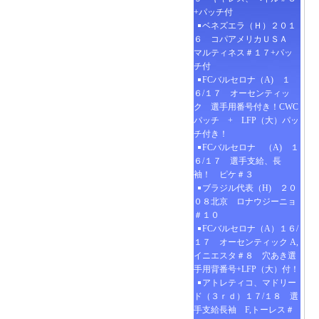
+パッチ付
ベネズエラ（Ｈ）２０１
６ コパアメリカＵＳＡ
マルティネス＃１７+パッ
チ付
FCバルセロナ（A) １
６/１７ オーセンティッ
ク 選手用番号付き！CWC
パッチ + LFP（大）パッ
チ付き！
FCバルセロナ （A) １
６/１７ 選手支給、長
袖！ ピケ＃３
ブラジル代表（H) ２０
０８北京 ロナウジーニョ
＃１０
FCバルセロナ（A）１６/
１７ オーセンティック A,
イニエスタ＃８ 穴あき選
手用背番号+LFP（大）付！
アトレティコ、マドリー
ド（３ｒｄ）１７/１８ 選
手支給長袖 F,トーレス＃