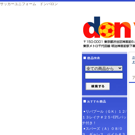
サッカーユニフォーム ドンバロン
＃
リバプール（ＧＫ）１２/
１３レイナ＃２５+EPLパッ
チ付き！
スパーズ（Ａ）０８/０
９ ギャレス、ベイル＃３