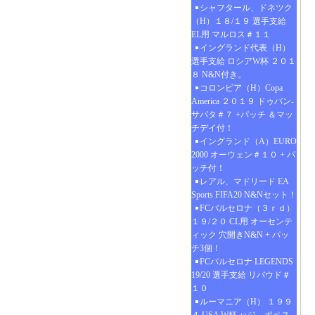
シャフタール、ドネツク
（H）１８/１９ 選手支給
EL用 マルロス＃１１
イングランド代表（H）
選手支給 ロシアW杯 ２０１
８ N&N付き。
コロンビア（H）Copa
America ２０１９ ドゥバン-
サパタ＃７ +パッチ ＆マッ
チデイ付！
イングランド（A）EURO
2000 オーウェン＃１０ + パ
ッチ付！
レアル、マドリード EA
Sports FIFA20 N&Nセット！
FCバルセロナ（３ｒｄ）
１９/２０ CL用 オーセンテ
ィック 穴開きN&N + パッ
チ3個！
FCバルセロナ LEGENDS
19/20 選手支給 リバウド＃
１０
ルーマニア（H） １９９