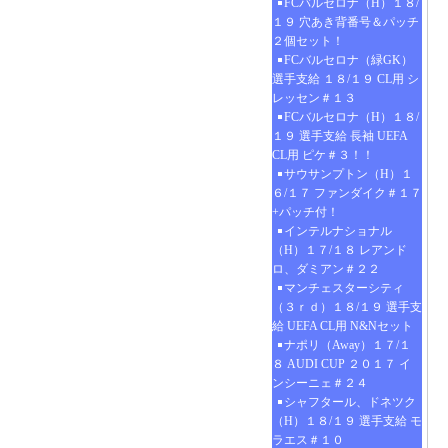
FCバルセロナ（H）１８/
１９ 穴あき背番号＆パッチ
２個セット！
FCバルセロナ（緑GK）
選手支給 １８/１９ CL用 シ
レッセン＃１３
FCバルセロナ（H）１８/
１９ 選手支給 長袖 UEFA
CL用 ピケ＃３！！
サウサンプトン（H）１
６/１７ ファンダイク＃１７
+パッチ付！
インテルナショナル
（H）１７/１８ レアンド
ロ、ダミアン＃２２
マンチェスターシティ
（３ｒｄ）１８/１９ 選手支
給 UEFA CL用 N&Nセット
ナポリ（Away）１７/１
８ AUDI CUP ２０１７ イ
ンシーニェ＃２４
シャフタール、ドネツク
（H）１８/１９ 選手支給 モ
ラエス＃１０