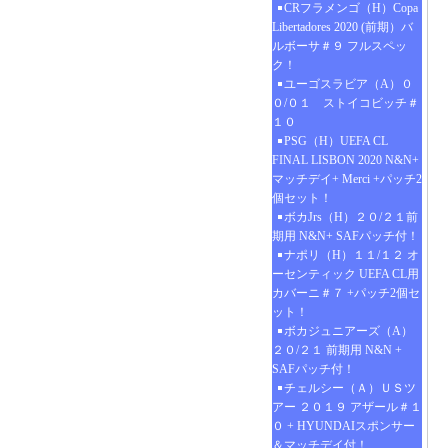
CRフラメンゴ（H）Copa
Libertadores 2020 (前期）バ
ルボーサ＃９ フルスペッ
ク！
ユーゴスラビア（A）０
０/０１ ストイコビッチ＃
１０
PSG（H）UEFA CL
FINAL LISBON 2020 N&N+
マッチデイ+ Merci +パッチ2
個セット！
ボカJrs（H）２０/２１前
期用 N&N+ SAFパッチ付！
ナポリ（H）１１/１２ オ
ーセンティック UEFA CL用
カバーニ＃７ +パッチ2個セ
ット！
ボカジュニアーズ（A）
２０/２１ 前期用 N&N +
SAFパッチ付！
チェルシー（Ａ）ＵＳツ
アー ２０１９ アザール＃１
０ + HYUNDAIスポンサー
＆マッチデイ付！