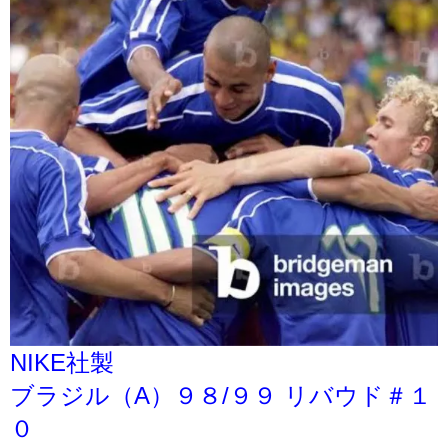
NIKE社製
ブラジル（A）９８/９９ リバウド＃１
０