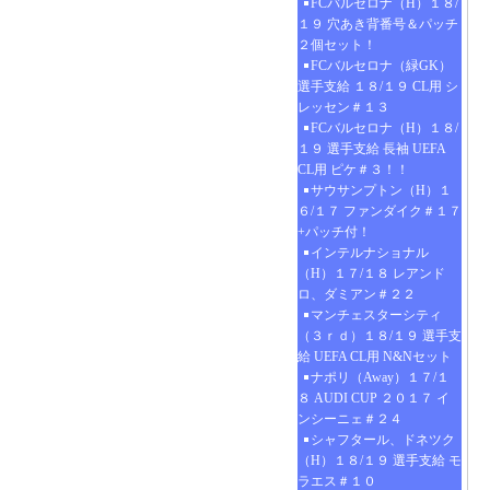
FCバルセロナ（H）１８/
１９ 穴あき背番号＆パッチ
２個セット！
FCバルセロナ（緑GK）
選手支給 １８/１９ CL用 シ
レッセン＃１３
FCバルセロナ（H）１８/
１９ 選手支給 長袖 UEFA
CL用 ピケ＃３！！
サウサンプトン（H）１
６/１７ ファンダイク＃１７
+パッチ付！
インテルナショナル
（H）１７/１８ レアンド
ロ、ダミアン＃２２
マンチェスターシティ
（３ｒｄ）１８/１９ 選手支
給 UEFA CL用 N&Nセット
ナポリ（Away）１７/１
８ AUDI CUP ２０１７ イ
ンシーニェ＃２４
シャフタール、ドネツク
（H）１８/１９ 選手支給 モ
ラエス＃１０