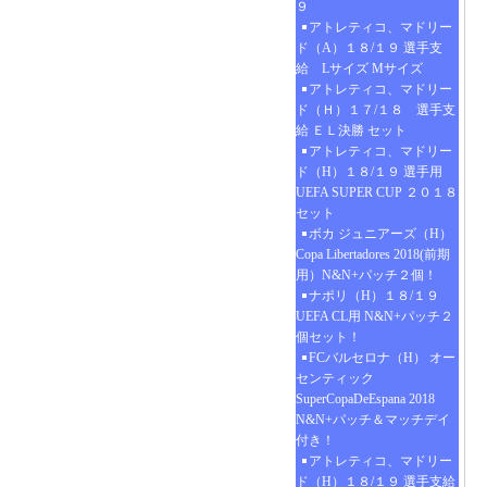
９
アトレティコ、マドリー
ド（A）１８/１９ 選手支
給 Lサイズ Mサイズ
アトレティコ、マドリー
ド（Ｈ）１７/１８ 選手支
給 ＥＬ決勝 セット
アトレティコ、マドリー
ド（H）１８/１９ 選手用
UEFA SUPER CUP ２０１８
セット
ボカ ジュニアーズ（H）
Copa Libertadores 2018(前期
用）N&N+パッチ２個！
ナポリ（H）１８/１９
UEFA CL用 N&N+パッチ２
個セット！
FCバルセロナ（H） オー
センティック
SuperCopaDeEspana 2018
N&N+パッチ＆マッチデイ
付き！
アトレティコ、マドリー
ド（H）１８/１９ 選手支給