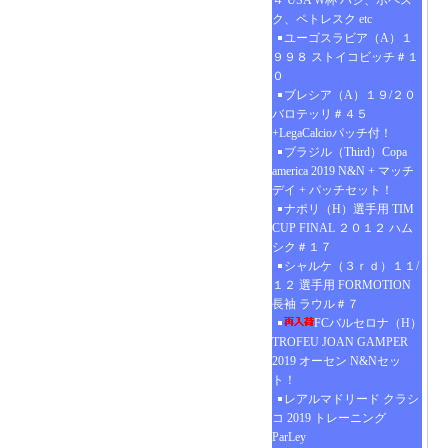
４ USA W杯 ハジ、ポペス
ク、ペトレスク etc
ユーゴスラビア（A）１
９９８ ストイコビッチ＃１
０
ブレシア（A）１９/２０
バロテッリ＃４５
+LegaCalcioパッチ付！
ブラジル（Third）Copa
america 2019 N&N + マッチ
デイ + パッチセット！
ナポリ（H）選手用 TIM
CUP FINAL ２０１２ ハム
シク＃１７
シャルケ（３ｒｄ）１１/
１２ 選手用 FORMOTION
長袖 ラウル＃７
FCバルセロナ（H）
TROFEU JOAN GAMPER
2019 オーセン N&Nセッ
ト！
レアルマドリード クラシ
コ 2019 トレーニング
ParLey