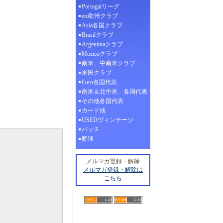
Portogalリーグ
etc欧州クラブ
Asia各国クラブ
Brasilクラブ
Argentinaクラブ
Mexicoクラブ
南米、中南米クラブ
米国クラブ
Euro各国代表
南米＆北中米、各国代表
その他各国代表
カード他
USEDヴィンテージ
パッチ
野球
メルマガ登録・解除
メルマガ登録・解除は
こちら