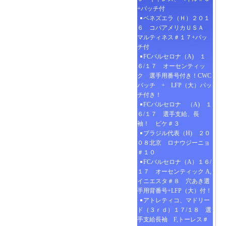
+パッチ付
ベネズエラ（Ｈ）２０１
６ コパアメリカＵＳＡ
マルティネス＃１７+パッ
チ付
FCバルセロナ（A) １
６/１７ オーセンティッ
ク 選手用番号付き！CWC
パッチ + LFP（大）パッ
チ付き！
FCバルセロナ （A) １
６/１７ 選手支給、長
袖！ ピケ＃３
ブラジル代表（H) ２０
０８北京 ロナウジーニョ
＃１０
FCバルセロナ（A）１６/
１７ オーセンティック A,
イニエスタ＃８ 穴あき選
手用背番号+LFP（大）付！
アトレティコ、マドリー
ド（３ｒｄ）１７/１８ 選
手支給長袖 F,トーレス＃