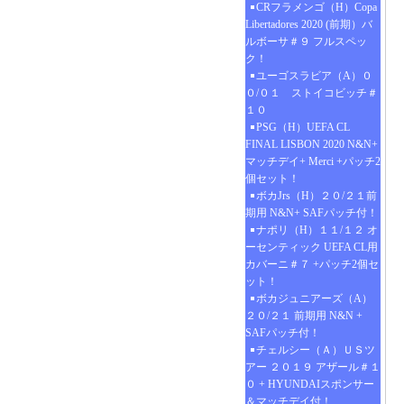
CRフラメンゴ（H）Copa
Libertadores 2020 (前期）バ
ルボーサ＃９ フルスペッ
ク！
ユーゴスラビア（A）０
０/０１ ストイコビッチ＃
１０
PSG（H）UEFA CL
FINAL LISBON 2020 N&N+
マッチデイ+ Merci +パッチ2
個セット！
ボカJrs（H）２０/２１前
期用 N&N+ SAFパッチ付！
ナポリ（H）１１/１２ オ
ーセンティック UEFA CL用
カバーニ＃７ +パッチ2個セ
ット！
ボカジュニアーズ（A）
２０/２１ 前期用 N&N +
SAFパッチ付！
チェルシー（Ａ）ＵＳツ
アー ２０１９ アザール＃１
０ + HYUNDAIスポンサー
＆マッチデイ付！