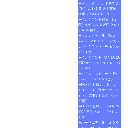
シャフタール、ドネツク
（H）１８/１９ 選手支給
EL用 マルロス＃１１
イングランド代表（H）
選手支給 ロシアW杯 ２０１
８ N&N付き。
コロンビア（H）Copa
America ２０１９ ドゥバン-
サパタ＃７ +パッチ ＆マッ
チデイ付！
イングランド（A）EURO
2000 オーウェン＃１０ + パ
ッチ付！
レアル、マドリード EA
Sports FIFA20 N&Nセット！
FCバルセロナ（３ｒｄ）
１９/２０ CL用 オーセンテ
ィック 穴開きN&N + パッ
チ3個！
FCバルセロナ LEGENDS
19/20 選手支給 リバウド＃
１０
ルーマニア（H） １９９