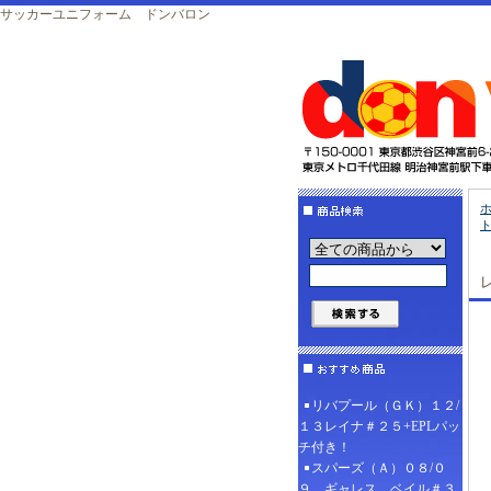
サッカーユニフォーム ドンバロン
レ
リバプール（ＧＫ）１２/
１３レイナ＃２５+EPLパッ
チ付き！
スパーズ（Ａ）０８/０
９ ギャレス、ベイル＃３