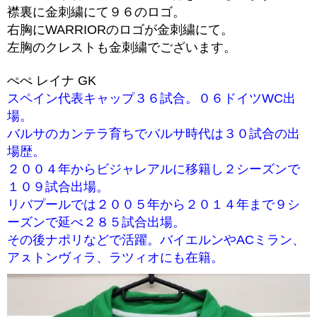
襟裏に金刺繍にて９６のロゴ。
右胸にWARRIORのロゴが金刺繍にて。
左胸のクレストも金刺繍でございます。
ぺぺ レイナ GK
スペイン代表キャップ３６試合。０６ドイツWC出
場。
バルサのカンテラ育ちでバルサ時代は３０試合の出
場歴。
２００４年からビジャレアルに移籍し２シーズンで
１０９試合出場。
リバプールでは２００５年から２０１４年まで９シ
ーズンで延べ２８５試合出場。
その後ナポリなどで活躍。バイエルンやACミラン、
アㇲトンヴィラ、ラツィオにも在籍。