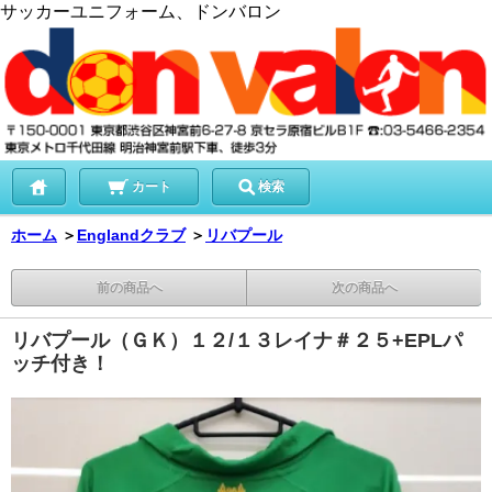
サッカーユニフォーム、ドンバロン
カート
検索
ホーム
＞
Englandクラブ
＞
リバプール
前の商品へ
次の商品へ
リバプール（ＧＫ）１２/１３レイナ＃２５+EPLパ
ッチ付き！