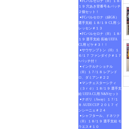
FCバルセロナ（H）１８/
１９ 穴あき背番号＆パッチ
２個セット！
FCバルセロナ（緑GK）
選手支給 １８/１９ CL用 シ
レッセン＃１３
FCバルセロナ（H）１８/
１９ 選手支給 長袖 UEFA
CL用 ピケ＃３！！
サウサンプトン（H）１
６/１７ ファンダイク＃１７
+パッチ付！
インテルナショナル
（H）１７/１８ レアンド
ロ、ダミアン＃２２
マンチェスターシティ
（３ｒｄ）１８/１９ 選手支
給 UEFA CL用 N&Nセット
ナポリ（Away）１７/１
８ AUDI CUP ２０１７ イ
ンシーニェ＃２４
シャフタール、ドネツク
（H）１８/１９ 選手支給 モ
ラエス＃１０