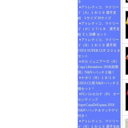
９
アトレティコ、マドリー
ド（A）１８/１９ 選手支
給 Lサイズ Mサイズ
アトレティコ、マドリー
ド（Ｈ）１７/１８ 選手支
給 ＥＬ決勝 セット
アトレティコ、マドリー
ド（H）１８/１９ 選手用
UEFA SUPER CUP ２０１８
セット
ボカ ジュニアーズ（H）
Copa Libertadores 2018(前期
用）N&N+パッチ２個！
ナポリ（H）１８/１９
UEFA CL用 N&N+パッチ２
個セット！
FCバルセロナ（H） オー
センティック
SuperCopaDeEspana 2018
N&N+パッチ＆マッチデイ
付き！
アトレティコ、マドリー
ド（H）１８/１９ 選手支給