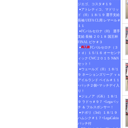
ジエゴ、コスタ＃１９
アトレティコ、マドリッ
ド（H）１８/１９ 選手支給
長袖 UEFA CL用 レマール＃
１１
FCバルセロナ（H) 選手
支給 長袖 ２０１８ 国王杯
FINAL ピケ＃３
FCバルセロナ（３
ｒｄ）１５/１６ オーセンテ
ィック CWC２０１５ N&N
セット！
ウェールズ（H）１８/１
９ ネーションズリーグ ｖｓ
アイルランド ベイル＃１１
+パッチ２個+マッチデイ入
り！
ジェノア（GK）１８/１
９ ラドゥ＃９７ +Legaパッ
チ ＆ フルスポンサー！
ナポリ（3rd）１８/１９
ハムシク＃１７+LegaCalcio
パッチ付