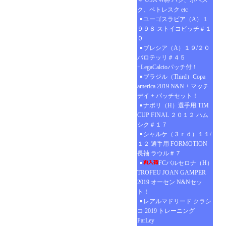
４ USA W杯 ハジ、ポペス
ク、ペトレスク etc
ユーゴスラビア（A）１
９９８ ストイコビッチ＃１
０
ブレシア（A）１９/２０
バロテッリ＃４５
+LegaCalcioパッチ付！
ブラジル（Third）Copa
america 2019 N&N + マッチ
デイ + パッチセット！
ナポリ（H）選手用 TIM
CUP FINAL ２０１２ ハム
シク＃１７
シャルケ（３ｒｄ）１１/
１２ 選手用 FORMOTION
長袖 ラウル＃７
FCバルセロナ（H）
TROFEU JOAN GAMPER
2019 オーセン N&Nセッ
ト！
レアルマドリード クラシ
コ 2019 トレーニング
ParLey