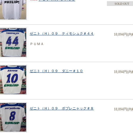
SOLD OUT
ゼニト（Ｈ）０９ ティモシュク＃４４
18,094円(内
ＰＵＭＡ
ゼニト（Ｈ）０９ ダニー＃１０
18,094円(内
ゼニト（Ｈ）０９ ポブレニャック＃８
18,094円(内