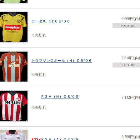
6,666円(内
ローダJC（H)０５/０６
SOLD OUT
※売切れ
7,618円(内
トラブゾンスポール（Ｈ）０５/０６
SOLD OUT
※売切れ
ＰＳＶ（Ｈ）０８/０９
7,142円(内
※売切れ
3,500円(内
ＰＳＶ（Ａ）０７/０８