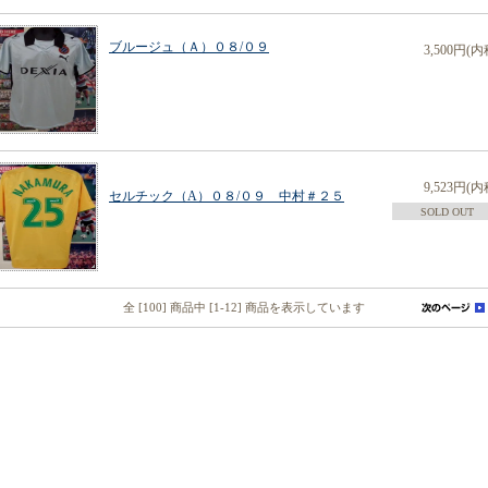
ブルージュ（Ａ）０８/０９
3,500円(内
9,523円(内
セルチック（A）０８/０９ 中村＃２５
SOLD OUT
全 [100] 商品中 [1-12] 商品を表示しています