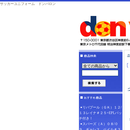
サッカーユニフォーム ドンバロン
リバプール（ＧＫ）１２/
１３レイナ＃２５+EPLパッ
チ付き！
スパーズ（Ａ）０８/０
９ ギャレス、ベイル＃３