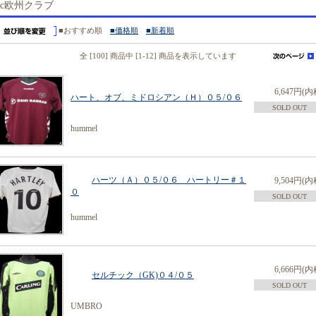
etc欧州クラブ
■おすすめ順
■価格順
■新着順
全 [100] 商品中 [1-12] 商品を表示しています
6,647円(内
ハート、オブ、ミドロシアン（Ｈ）０５/０６
SOLD OUT
hummel
ハーツ（Ａ）０５/０６ ハートリー＃１
9,504円(内
０
SOLD OUT
hummel
6,666円(内
セルチック（GK)０４/０５
SOLD OUT
UMBRO