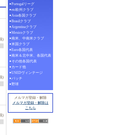
Portogalリーグ
etc欧州クラブ
Asia各国クラブ
Brasilクラブ
Argentinaクラブ
Mexicoクラブ
南米、中南米クラブ
税)
米国クラブ
Euro各国代表
南米＆北中米、各国代表
その他各国代表
カード他
USEDヴィンテージ
税)
パッチ
野球
メルマガ登録・解除
メルマガ登録・解除は
こちら
税)