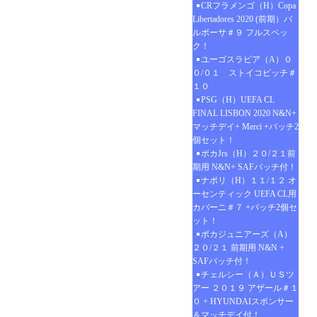
CRフラメンゴ（H）Copa
Libertadores 2020 (前期）バ
ルボーサ＃９ フルスペッ
ク！
ユーゴスラビア（A）０
０/０１ ストイコビッチ＃
１０
PSG（H）UEFA CL
FINAL LISBON 2020 N&N+
マッチデイ+ Merci +パッチ2
個セット！
ボカJrs（H）２０/２１前
期用 N&N+ SAFパッチ付！
ナポリ（H）１１/１２ オ
ーセンティック UEFA CL用
カバーニ＃７ +パッチ2個セ
ット！
ボカジュニアーズ（A）
２０/２１ 前期用 N&N +
SAFパッチ付！
チェルシー（Ａ）ＵＳツ
アー ２０１９ アザール＃１
０ + HYUNDAIスポンサー
＆マッチデイ付！