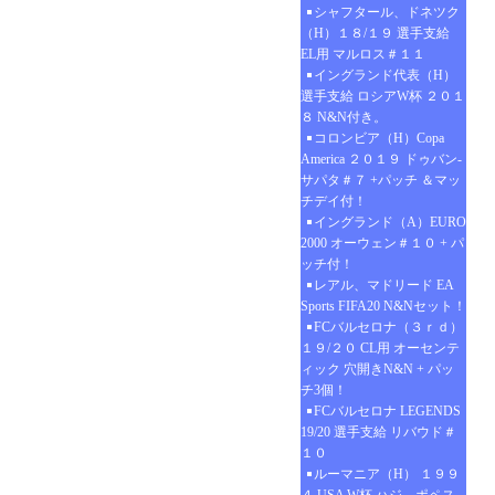
シャフタール、ドネツク
（H）１８/１９ 選手支給
EL用 マルロス＃１１
イングランド代表（H）
選手支給 ロシアW杯 ２０１
８ N&N付き。
コロンビア（H）Copa
America ２０１９ ドゥバン-
サパタ＃７ +パッチ ＆マッ
チデイ付！
イングランド（A）EURO
2000 オーウェン＃１０ + パ
ッチ付！
レアル、マドリード EA
Sports FIFA20 N&Nセット！
FCバルセロナ（３ｒｄ）
１９/２０ CL用 オーセンテ
ィック 穴開きN&N + パッ
チ3個！
FCバルセロナ LEGENDS
19/20 選手支給 リバウド＃
１０
ルーマニア（H） １９９