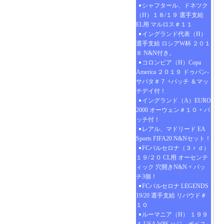
シャフタール、ドネツク
（H）１８/１９ 選手支給
EL用 マルロス＃１１
イングランド代表（H）
選手支給 ロシアW杯 ２０１
８ N&N付き。
コロンビア（H）Copa
America ２０１９ ドゥバン-
サパタ＃７ +パッチ ＆マッ
チデイ付！
イングランド（A）EURO
2000 オーウェン＃１０ + パ
ッチ付！
レアル、マドリード EA
Sports FIFA20 N&Nセット！
FCバルセロナ（３ｒｄ）
１９/２０ CL用 オーセンテ
ィック 穴開きN&N + パッ
チ3個！
FCバルセロナ LEGENDS
19/20 選手支給 リバウド＃
１０
ルーマニア（H） １９９