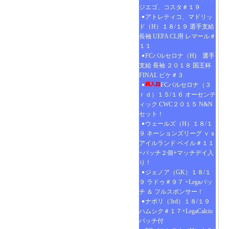
ジエゴ、コスタ＃１９
アトレティコ、マドリッ
ド（H）１８/１９ 選手支給
長袖 UEFA CL用 レマール＃
１１
FCバルセロナ（H) 選手
支給 長袖 ２０１８ 国王杯
FINAL ピケ＃３
FCバルセロナ（３
ｒｄ）１５/１６ オーセンテ
ィック CWC２０１５ N&N
セット！
ウェールズ（H）１８/１
９ ネーションズリーグ ｖｓ
アイルランド ベイル＃１１
+パッチ２個+マッチデイ入
り！
ジェノア（GK）１８/１
９ ラドゥ＃９７ +Legaパッ
チ ＆ フルスポンサー！
ナポリ（3rd）１８/１９
ハムシク＃１７+LegaCalcio
パッチ付