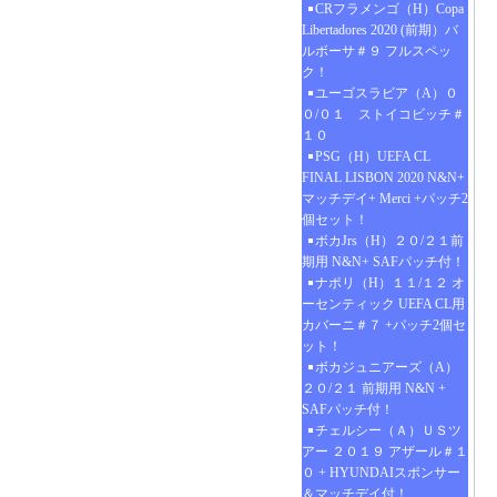
CRフラメンゴ（H）Copa
Libertadores 2020 (前期）バ
ルボーサ＃９ フルスペッ
ク！
ユーゴスラビア（A）０
０/０１ ストイコビッチ＃
１０
PSG（H）UEFA CL
FINAL LISBON 2020 N&N+
マッチデイ+ Merci +パッチ2
個セット！
ボカJrs（H）２０/２１前
期用 N&N+ SAFパッチ付！
ナポリ（H）１１/１２ オ
ーセンティック UEFA CL用
カバーニ＃７ +パッチ2個セ
ット！
ボカジュニアーズ（A）
２０/２１ 前期用 N&N +
SAFパッチ付！
チェルシー（Ａ）ＵＳツ
アー ２０１９ アザール＃１
０ + HYUNDAIスポンサー
＆マッチデイ付！