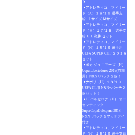
９
アトレティコ、マドリー
ド（A）１８/１９ 選手支
給 Lサイズ Mサイズ
アトレティコ、マドリー
ド（Ｈ）１７/１８ 選手支
給 ＥＬ決勝 セット
アトレティコ、マドリー
ド（H）１８/１９ 選手用
UEFA SUPER CUP ２０１８
セット
ボカ ジュニアーズ（H）
Copa Libertadores 2018(前期
用）N&N+パッチ２個！
ナポリ（H）１８/１９
UEFA CL用 N&N+パッチ２
個セット！
FCバルセロナ（H） オー
センティック
SuperCopaDeEspana 2018
N&N+パッチ＆マッチデイ
付き！
アトレティコ、マドリー
ド（H）１８/１９ 選手支給