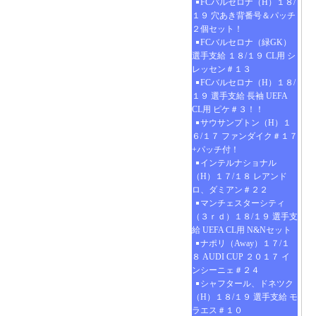
FCバルセロナ（H）１８/
１９ 穴あき背番号＆パッチ
２個セット！
FCバルセロナ（緑GK）
選手支給 １８/１９ CL用 シ
レッセン＃１３
FCバルセロナ（H）１８/
１９ 選手支給 長袖 UEFA
CL用 ピケ＃３！！
サウサンプトン（H）１
６/１７ ファンダイク＃１７
+パッチ付！
インテルナショナル
（H）１７/１８ レアンド
ロ、ダミアン＃２２
マンチェスターシティ
（３ｒｄ）１８/１９ 選手支
給 UEFA CL用 N&Nセット
ナポリ（Away）１７/１
８ AUDI CUP ２０１７ イ
ンシーニェ＃２４
シャフタール、ドネツク
（H）１８/１９ 選手支給 モ
ラエス＃１０