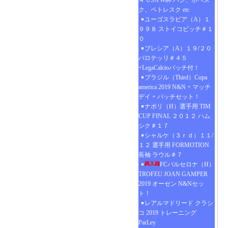
４ USA W杯 ハジ、ポペス
ク、ペトレスク etc
ユーゴスラビア（A）１
９９８ ストイコビッチ＃１
０
ブレシア（A）１９/２０
バロテッリ＃４５
+LegaCalcioパッチ付！
ブラジル（Third）Copa
america 2019 N&N + マッチ
デイ + パッチセット！
ナポリ（H）選手用 TIM
CUP FINAL ２０１２ ハム
シク＃１７
シャルケ（３ｒｄ）１１/
１２ 選手用 FORMOTION
長袖 ラウル＃７
FCバルセロナ（H）
TROFEU JOAN GAMPER
2019 オーセン N&Nセッ
ト！
レアルマドリード クラシ
コ 2019 トレーニング
ParLey