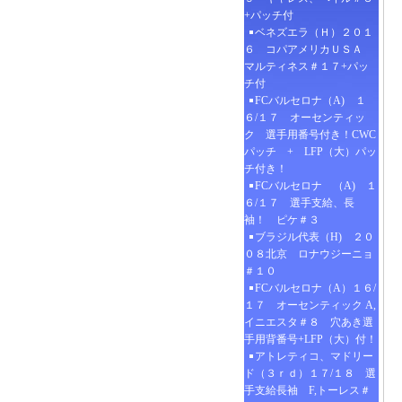
+パッチ付
ベネズエラ（Ｈ）２０１
６ コパアメリカＵＳＡ
マルティネス＃１７+パッ
チ付
FCバルセロナ（A) １
６/１７ オーセンティッ
ク 選手用番号付き！CWC
パッチ + LFP（大）パッ
チ付き！
FCバルセロナ （A) １
６/１７ 選手支給、長
袖！ ピケ＃３
ブラジル代表（H) ２０
０８北京 ロナウジーニョ
＃１０
FCバルセロナ（A）１６/
１７ オーセンティック A,
イニエスタ＃８ 穴あき選
手用背番号+LFP（大）付！
アトレティコ、マドリー
ド（３ｒｄ）１７/１８ 選
手支給長袖 F,トーレス＃