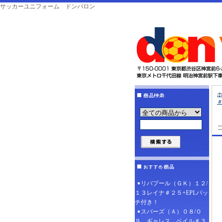
サッカーユニフォーム ドンバロン
＃
リバプール（ＧＫ）１２/
１３レイナ＃２５+EPLパッ
チ付き！
スパーズ（Ａ）０８/０
９ ギャレス、ベイル＃３