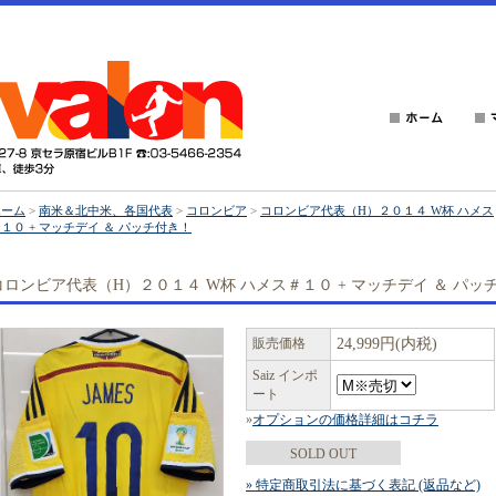
ホーム
>
南米＆北中米、各国代表
>
コロンビア
>
コロンビア代表（H）２０１４ W杯 ハメス
１０ + マッチデイ ＆ パッチ付き！
コロンビア代表（H）２０１４ W杯 ハメス＃１０ + マッチデイ ＆ パッ
販売価格
24,999円(内税)
Saiz インポ
ート
»
オプションの価格詳細はコチラ
SOLD OUT
» 特定商取引法に基づく表記 (返品など)