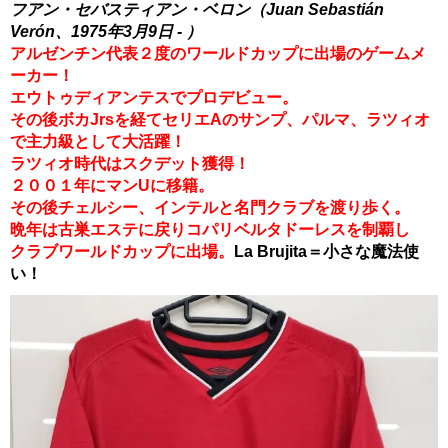
フアン・セバスティアン・ベロン（Juan Sebastián
Verón、1975年3月9日 - ）
アルゼンチン代表２度のワールドカップに出場のゲームメ
ーカー！
エウトゥディアンテスでプロデビュー。
その後ボカJrsを経てセリエAのサンプ、パルマ、ラツィオ
で主力級として大活躍！
ラツィオ時代はスクデット獲得！
２００１年にマンUに移籍。
その後チェルシー、インテルと名門クラブを渡り歩く。
晩年は古巣エステに戻りコパリベルタドーレスを制覇し
クラブワールドカップに出場。
La Brujita＝小さな魔法使
い！